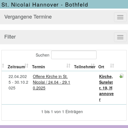
St. Nicolai Hannover - Bothfeld
Vergangene Termine
Tog
navi
Filter
Tog
navi
Suchen
Zeitraum
Termin
Teilnehmer
Ort
22.04.202
Offene Kirche in St.
Kirche,
5 - 30.10.2
Nicolai / 24.04 - 29.1
Sutelst
025
0.2025
r. 19, H
annove
r
1 bis 1 von 1 Einträgen