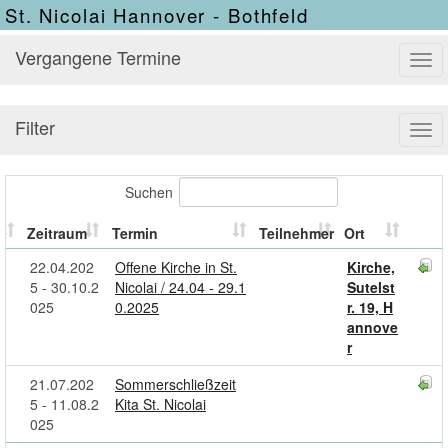
St. Nicolai Hannover - Bothfeld
Vergangene Termine
Tog
navi
Filter
Tog
navi
Suchen
Zeitraum
Termin
Teilnehmer
Ort
22.04.202
Offene Kirche in St.
Kirche,
5 - 30.10.2
Nicolai / 24.04 - 29.1
Sutelst
025
0.2025
r. 19, H
annove
r
21.07.202
Sommerschließzeit
5 - 11.08.2
Kita St. Nicolai
025