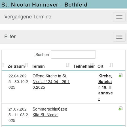
St. Nicolai Hannover - Bothfeld
Vergangene Termine
Tog
navi
Filter
Tog
navi
Suchen
Zeitraum
Termin
Teilnehmer
Ort
22.04.202
Offene Kirche in St.
Kirche,
5 - 30.10.2
Nicolai / 24.04 - 29.1
Sutelst
025
0.2025
r. 19, H
annove
r
21.07.202
Sommerschließzeit
5 - 11.08.2
Kita St. Nicolai
025