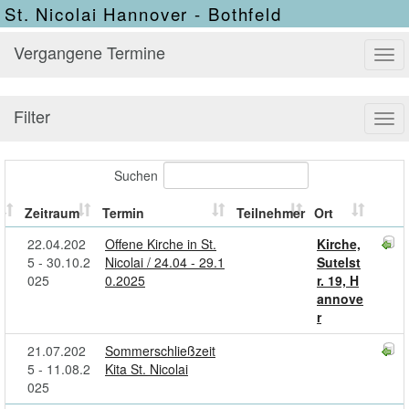
St. Nicolai Hannover - Bothfeld
Vergangene Termine
Tog
navi
Filter
Tog
navi
Suchen
Zeitraum
Termin
Teilnehmer
Ort
22.04.202
Offene Kirche in St.
Kirche,
5 - 30.10.2
Nicolai / 24.04 - 29.1
Sutelst
025
0.2025
r. 19, H
annove
r
21.07.202
Sommerschließzeit
5 - 11.08.2
Kita St. Nicolai
025