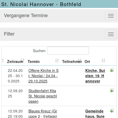
St. Nicolai Hannover - Bothfeld
Vergangene Termine
Tog
navi
Filter
Tog
navi
Suchen
Zeitraum
Termin
Teilnehmer
Ort
22.04.20
Offene Kirche in S
Kirche, Sut
25 - 30.1
t. Nicolai / 24.04 -
elstr. 19, H
0.2025
29.10.2025
annover
12.09.20
Studienfahrt Kita
25
St. Nicolai geschl
ossen
12.09.20
Blaues Kreuz (Gr
Gemeinde
25 19:00
uppe 2 - freitags)
haus, Sute