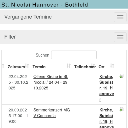
St. Nicolai Hannover - Bothfeld
Vergangene Termine
Tog
navi
Filter
Tog
navi
Suchen
Zeitraum
Termin
Teilnehmer
Ort
22.04.202
Offene Kirche in St.
Kirche,
5 - 30.10.2
Nicolai / 24.04 - 29.
Sutelst
025
10.2025
r. 19, H
annove
r
20.09.202
Sommerkonzert MG
Kirche,
5 17:00 - 1
V Concordia
Sutelst
9:00
r. 19, H
annove