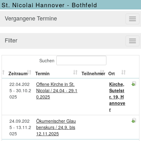
St. Nicolai Hannover - Bothfeld
Vergangene Termine
Tog
navi
Filter
Tog
navi
Suchen
Zeitraum
Termin
Teilnehmer
Ort
22.04.202
Offene Kirche in St.
Kirche,
5 - 30.10.2
Nicolai / 24.04 - 29.1
Sutelst
025
0.2025
r. 19, H
annove
r
24.09.202
Ökumenischer Glau
5 - 13.11.2
benskurs / 24.9. bis
025
12.11.2025