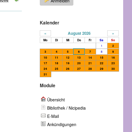
Anmelden
Kalender
«
August 2026
»
Mo
Di
Mi
Do
Fr
Sa
So
1
2
3
4
5
6
7
8
9
10
11
12
13
14
15
16
17
18
19
20
21
22
23
24
25
26
27
28
29
30
31
Module
Übersicht
Bibliothek / Nicipedia
E-Mail
Ankündigungen