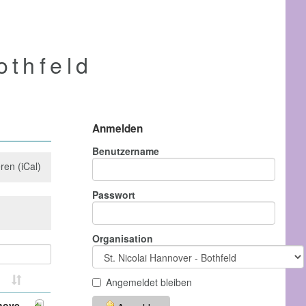
othfeld
Anmelden
Benutzername
ren (iCal)
Passwort
Organisation
Angemeldet bleiben
nnove