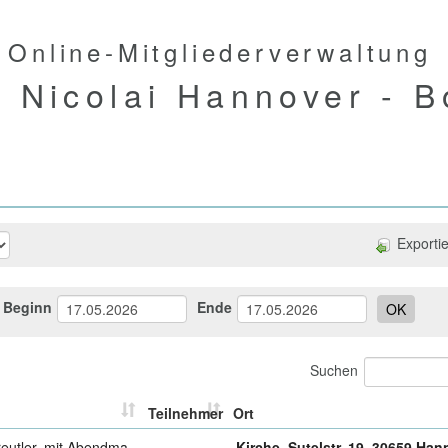
 Online-Mitgliederverwaltung
. Nicolai Hannover - B
Exportie
Beginn
Ende
OK
Suchen
Teilnehmer
Ort
reutler, mit Abendma
Kirche, Sutelstr. 19, 30659 Ha