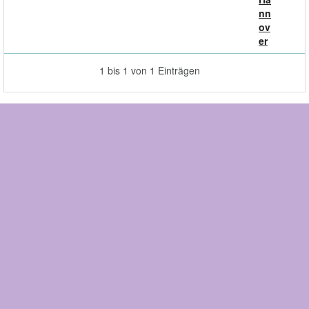
nn
ov
er
1 bis 1 von 1 Einträgen