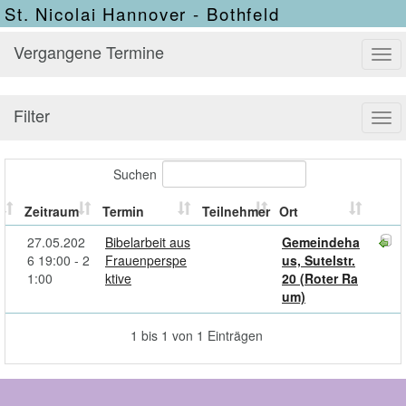
St. Nicolai Hannover - Bothfeld
Vergangene Termine
Tog
navi
Filter
Tog
navi
Suchen
Zeitraum
Termin
Teilnehmer
Ort
27.05.202
Bibelarbeit aus
Gemeindeha
6 19:00 - 2
Frauenperspe
us, Sutelstr.
1:00
ktive
20 (Roter Ra
um)
1 bis 1 von 1 Einträgen